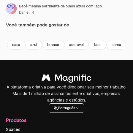
Bebê menina sorridente de olhos azuis com laço.
Daniel_R
Você também pode gostar de
Premium
Premium
Premium
Premium
casa
azul
branco
adorável
face
cama
i
A plataforma criativa para você direcionar seu melhor trabalho.
Mais de 1 milhão de assinantes entre criativos, empresas,
agências e estúdios.
Português
Produtos
Spaces