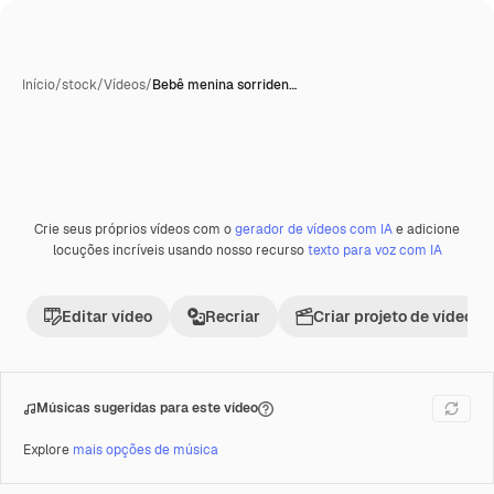
Início
/
stock
/
Vídeos
/
Bebê menina sorriden…
Crie seus próprios vídeos com o
gerador de vídeos com IA
e adicione
Premium
locuções incríveis usando nosso recurso
texto para voz com IA
Editar vídeo
Recriar
Criar projeto de vídeo
Músicas sugeridas para este vídeo
Explore
mais opções de música