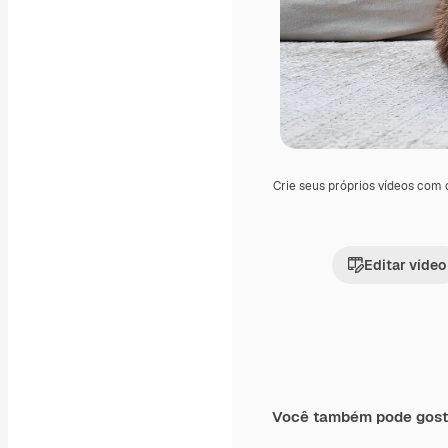
Crie seus próprios vídeos com
Editar vídeo
Você também pode gost
Premium
Premium