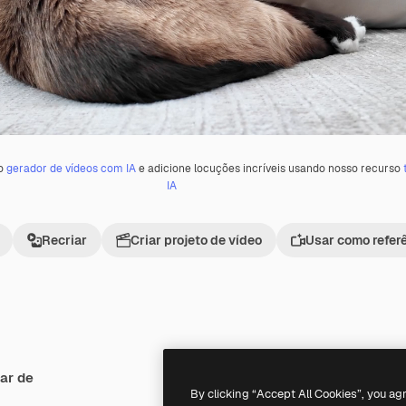
 o
gerador de vídeos com IA
e adicione locuções incríveis usando nosso recurso
IA
Recriar
Criar projeto de vídeo
Usar como refer
ar de
Premium
Premium
By clicking “Accept All Cookies”, you ag