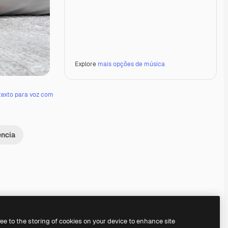
Explore
mais opções de música
texto para voz com
ência
Premium
Premium
Premium
Premium
ree to the storing of cookies on your device to enhance site