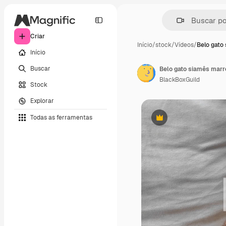
Criar
Início
/
stock
/
Vídeos
/
Belo gato
Início
Buscar
Belo gato siamês mar
BlackBoxGuild
Stock
Explorar
Todas as ferramentas
Premium