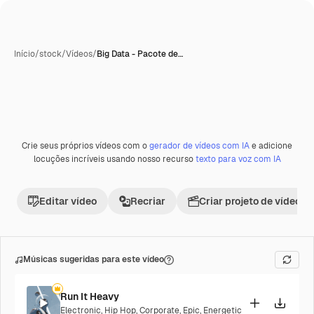
Início
/
stock
/
Vídeos
/
Big Data - Pacote de…
Crie seus próprios vídeos com o
gerador de vídeos com IA
e adicione
Premium
locuções incríveis usando nosso recurso
texto para voz com IA
Editar vídeo
Recriar
Criar projeto de vídeo
Músicas sugeridas para este vídeo
Run It Heavy
Electronic
,
Hip Hop
,
Corporate
,
Epic
,
Energetic