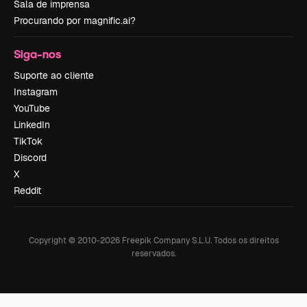
Sala de imprensa
Procurando por magnific.ai?
Siga-nos
Suporte ao cliente
Instagram
YouTube
LinkedIn
TikTok
Discord
X
Reddit
Copyright © 2010-
2026
Freepik Company S.L.U.
Todos os direitos
reservados
.