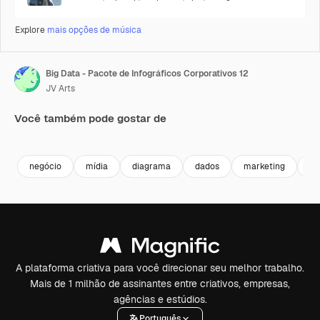
Explore
mais opções de música
Big Data - Pacote de Infográficos Corporativos 12
JV Arts
Você também pode gostar de
Premium
Premium
Premium
Premium
negócio
mídia
diagrama
dados
marketing
gr
A plataforma criativa para você direcionar seu melhor trabalho.
Mais de 1 milhão de assinantes entre criativos, empresas,
agências e estúdios.
Português