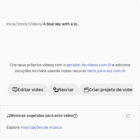
Início
/
stock
/
Vídeos
/
A blue sky with a lo…
Gerada com IA
Crie seus próprios vídeos com o
gerador de vídeos com IA
e adicione
Premium
locuções incríveis usando nosso recurso
texto para voz com IA
Editar vídeo
Recriar
Criar projeto de vídeo
Músicas sugeridas para este vídeo
Explore
mais opções de música