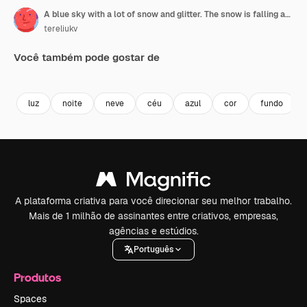
A blue sky with a lot of snow and glitter. The snow is falling and the sky is bright blue
tereliukv
Você também pode gostar de
Premium
Premium
Gerado por IA
Premium
Premium
Gerado por 
luz
noite
neve
céu
azul
cor
fundo
A plataforma criativa para você direcionar seu melhor trabalho.
Mais de 1 milhão de assinantes entre criativos, empresas,
agências e estúdios.
Português
Produtos
Spaces