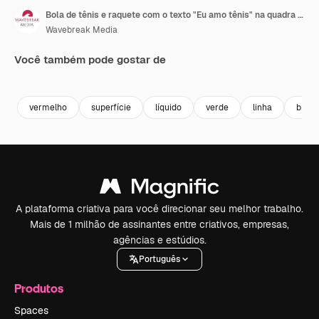
Bola de tênis e raquete com o texto "Eu amo tênis" na quadra 4k
Wavebreak Media
Você também pode gostar de
Premium
Premium
Gerado por IA
Premium
Premium
vermelho
superfície
líquido
verde
linha
bran
A plataforma criativa para você direcionar seu melhor trabalho.
Mais de 1 milhão de assinantes entre criativos, empresas,
agências e estúdios.
Português
Produtos
Spaces