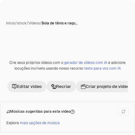
Início
/
stock
/
Vídeos
/
Bola de tênis e raqu…
Crie seus próprios vídeos com o
gerador de vídeos com IA
e adicione
Premium
locuções incríveis usando nosso recurso
texto para voz com IA
Editar vídeo
Recriar
Criar projeto de vídeo
Músicas sugeridas para este vídeo
Explore
mais opções de música