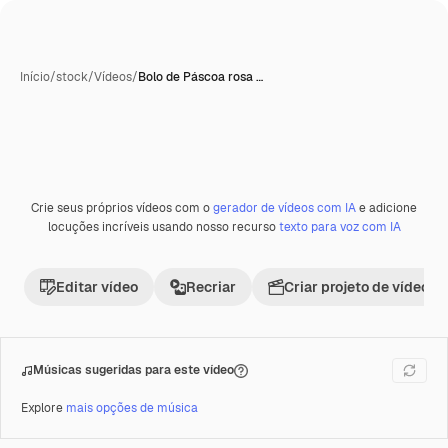
Início
/
stock
/
Vídeos
/
Bolo de Páscoa rosa …
Gerada com IA
Crie seus próprios vídeos com o
gerador de vídeos com IA
e adicione
Premium
locuções incríveis usando nosso recurso
texto para voz com IA
Editar vídeo
Recriar
Criar projeto de vídeo
Músicas sugeridas para este vídeo
Explore
mais opções de música