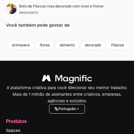
Bolo de Páscoa rosa decorado com ovos e flores
deeanaarts
Você também pode gostar de
Premium
Premium
Gerado por IA
Premium
Premium
Gerado por 
primavera
flores
alimento
decorado
Páscoa
A plataforma criativa para você direcionar seu melhor trabalho.
Mais de 1 milhão de assinantes entre criativos, empresas,
agências e estúdios.
Português
Produtos
Spaces