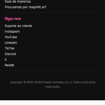
Sala de imprensa
Procurando por magnific.ai?
Siga-nos
Suporte ao cliente
Instagram
YouTube
LinkedIn
TikTok
Discord
X
Reddit
Copyright © 2010-
2026
Freepik Company S.L.U.
Todos os direitos
reservados
.