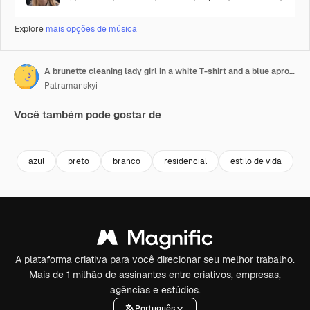
Explore
mais opções de música
A brunette cleaning lady girl in a white T-shirt and a blue apron uses detergent and a rag to wash a black electronic stove in the kitchen in a modern apartment on a cleaning call
Patramanskyi
Você também pode gostar de
Premium
Premium
Premium
Premium
azul
preto
branco
residencial
estilo de vida
A plataforma criativa para você direcionar seu melhor trabalho.
Mais de 1 milhão de assinantes entre criativos, empresas,
agências e estúdios.
Português