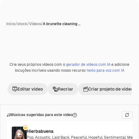
Início
/
stock
/
Vídeos
/
A brunette cleaning …
Crie seus próprios vídeos com o
gerador de vídeos com IA
e adicione
Premium
locuções incríveis usando nosso recurso
texto para voz com IA
Editar vídeo
Recriar
Criar projeto de vídeo
Músicas sugeridas para este vídeo
Hierbabuena
Pop
,
Acoustic
,
Laid Back
,
Peaceful
,
Hopeful
,
Sentimental
,
Melanc