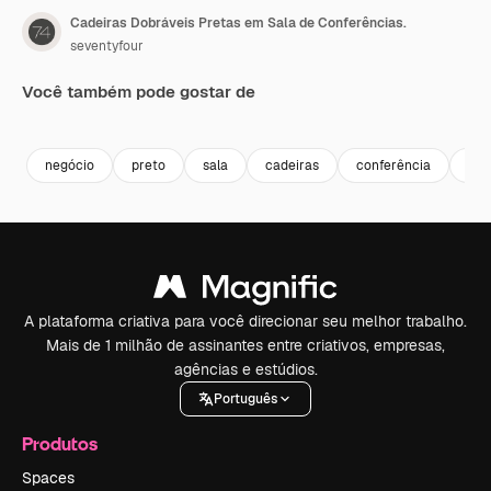
Cadeiras Dobráveis Pretas em Sala de Conferências.
seventyfour
Você também pode gostar de
Premium
Premium
Premium
Premium
negócio
preto
sala
cadeiras
conferência
den
A plataforma criativa para você direcionar seu melhor trabalho.
Mais de 1 milhão de assinantes entre criativos, empresas,
agências e estúdios.
Português
Produtos
Spaces