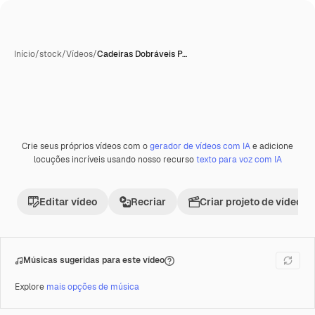
Início
/
stock
/
Vídeos
/
Cadeiras Dobráveis P…
Crie seus próprios vídeos com o
gerador de vídeos com IA
e adicione
Premium
locuções incríveis usando nosso recurso
texto para voz com IA
Editar vídeo
Recriar
Criar projeto de vídeo
Músicas sugeridas para este vídeo
Explore
mais opções de música