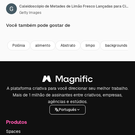
Caleidoscópio de Metades de Limão Fresco Lançadas para Cima
Getty Images
Você também pode gostar de
Premium
Premium
Premium
Premium
Polônia
alimento
Abstrato
limpo
backgrounds
A plataforma criativa para você direcionar seu melhor trabalho.
Mais de 1 milhão de assinantes entre criativos, empresas,
agências e estúdios.
Português
Produtos
Spaces