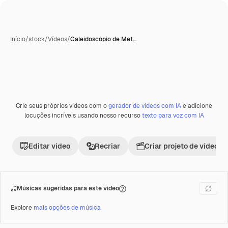
Início
/
stock
/
Vídeos
/
Caleidoscópio de Met…
Crie seus próprios vídeos com o
gerador de vídeos com IA
e adicione
Premium
locuções incríveis usando nosso recurso
texto para voz com IA
Editar vídeo
Recriar
Criar projeto de vídeo
Músicas sugeridas para este vídeo
Explore
mais opções de música