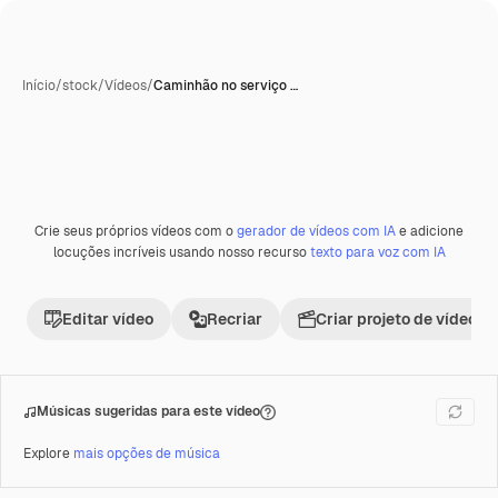
Início
/
stock
/
Vídeos
/
Caminhão no serviço …
Crie seus próprios vídeos com o
gerador de vídeos com IA
e adicione
Premium
locuções incríveis usando nosso recurso
texto para voz com IA
Editar vídeo
Recriar
Criar projeto de vídeo
Músicas sugeridas para este vídeo
Explore
mais opções de música