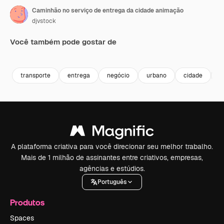
Caminhão no serviço de entrega da cidade animação
djvstock
Você também pode gostar de
Premium
Premium
Premium
Premium
transporte
entrega
negócio
urbano
cidade
s
A plataforma criativa para você direcionar seu melhor trabalho.
Mais de 1 milhão de assinantes entre criativos, empresas,
agências e estúdios.
Português
Produtos
Spaces