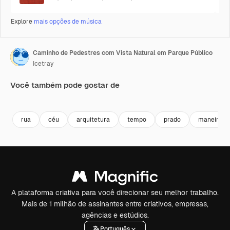
Explore
mais opções de música
Caminho de Pedestres com Vista Natural em Parque Público
Icetray
Você também pode gostar de
Premium
Premium
Premium
Premium
rua
céu
arquitetura
tempo
prado
maneira
A plataforma criativa para você direcionar seu melhor trabalho.
Mais de 1 milhão de assinantes entre criativos, empresas,
agências e estúdios.
Português