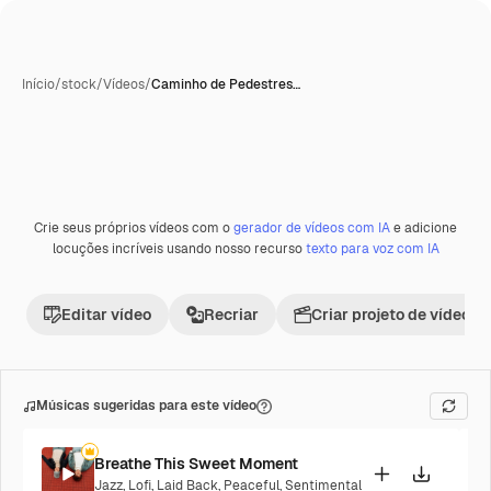
Início
/
stock
/
Vídeos
/
Caminho de Pedestres…
Crie seus próprios vídeos com o
gerador de vídeos com IA
e adicione
Premium
locuções incríveis usando nosso recurso
texto para voz com IA
Editar vídeo
Recriar
Criar projeto de vídeo
Músicas sugeridas para este vídeo
Breathe This Sweet Moment
Jazz
,
Lofi
,
Laid Back
,
Peaceful
,
Sentimental