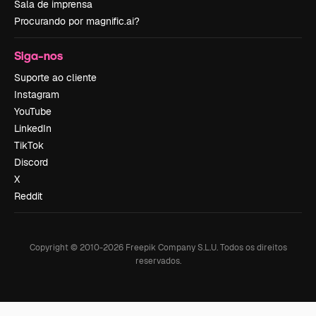
Sala de imprensa
Procurando por magnific.ai?
Siga-nos
Suporte ao cliente
Instagram
YouTube
LinkedIn
TikTok
Discord
X
Reddit
Copyright © 2010-
2026
Freepik Company S.L.U.
Todos os direitos
reservados
.