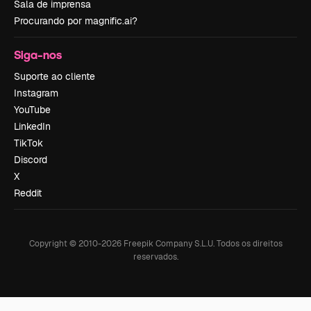
Sala de imprensa
Procurando por magnific.ai?
Siga-nos
Suporte ao cliente
Instagram
YouTube
LinkedIn
TikTok
Discord
X
Reddit
Copyright © 2010-
2026
Freepik Company S.L.U.
Todos os direitos
reservados
.