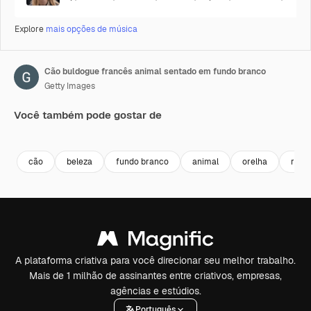
Explore
mais opções de música
Cão buldogue francês animal sentado em fundo branco
Getty Images
Você também pode gostar de
Premium
Premium
Premium
Premium
cão
beleza
fundo branco
animal
orelha
retra
A plataforma criativa para você direcionar seu melhor trabalho.
Mais de 1 milhão de assinantes entre criativos, empresas,
agências e estúdios.
Português