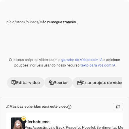
Início
/
stock
/
Vídeos
/
Cão buldogue francês…
Crie seus próprios vídeos com o
gerador de vídeos com IA
e adicione
Premium
locuções incríveis usando nosso recurso
texto para voz com IA
Editar vídeo
Recriar
Criar projeto de vídeo
Músicas sugeridas para este vídeo
Hierbabuena
Pop
,
Acoustic
,
Laid Back
,
Peaceful
,
Hopeful
,
Sentimental
,
Melanc