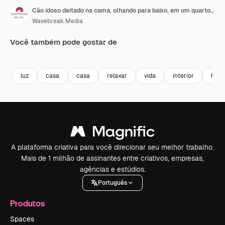
Cão idoso deitado na cama, olhando para baixo, em um quarto iluminado
Wavebreak Media
Você também pode gostar de
Premium
Premium
Premium
Premium
luz
casa
casa
relaxar
vida
interior
hote
A plataforma criativa para você direcionar seu melhor trabalho.
Mais de 1 milhão de assinantes entre criativos, empresas,
agências e estúdios.
Português
Produtos
Spaces