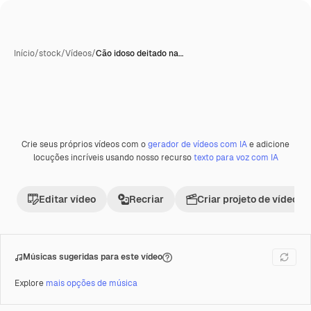
Início
/
stock
/
Vídeos
/
Cão idoso deitado na…
Crie seus próprios vídeos com o
gerador de vídeos com IA
e adicione
Premium
locuções incríveis usando nosso recurso
texto para voz com IA
Editar vídeo
Recriar
Criar projeto de vídeo
Músicas sugeridas para este vídeo
Explore
mais opções de música