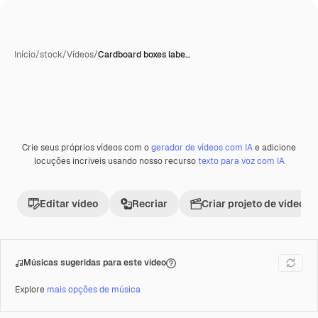
Início
/
stock
/
Vídeos
/
Cardboard boxes labe…
Crie seus próprios vídeos com o
gerador de vídeos com IA
e adicione
Premium
locuções incríveis usando nosso recurso
texto para voz com IA
Editar vídeo
Recriar
Criar projeto de vídeo
Músicas sugeridas para este vídeo
Explore
mais opções de música