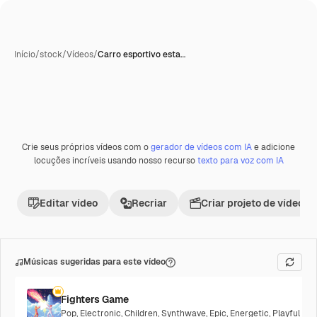
Início
/
stock
/
Vídeos
/
Carro esportivo esta…
Crie seus próprios vídeos com o
gerador de vídeos com IA
e adicione
Premium
locuções incríveis usando nosso recurso
texto para voz com IA
Editar vídeo
Recriar
Criar projeto de vídeo
Músicas sugeridas para este vídeo
Fighters Game
Pop
,
Electronic
,
Children
,
Synthwave
,
Epic
,
Energetic
,
Playful