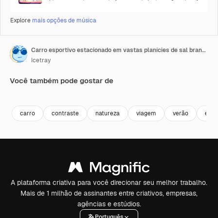
Explore
mais opções de música
Carro esportivo estacionado em vastas planícies de sal brancas com montanhas ao fundo
Icetray
Você também pode gostar de
Premium
Premium
Premium
Premium
carro
contraste
natureza
viagem
verão
estil
A plataforma criativa para você direcionar seu melhor trabalho.
Mais de 1 milhão de assinantes entre criativos, empresas,
agências e estúdios.
Português