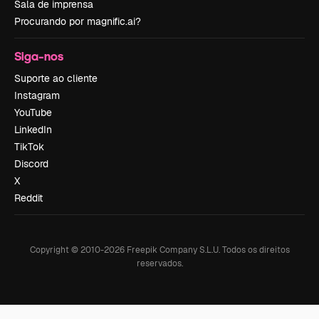
Sala de imprensa
Procurando por magnific.ai?
Siga-nos
Suporte ao cliente
Instagram
YouTube
LinkedIn
TikTok
Discord
X
Reddit
Copyright © 2010-
2026
Freepik Company S.L.U.
Todos os direitos
reservados
.