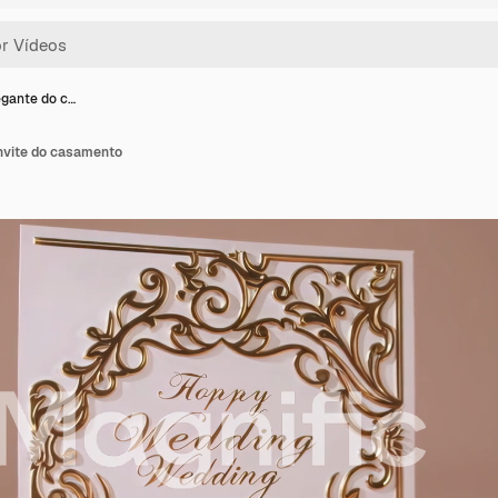
egante do c…
nvite do casamento