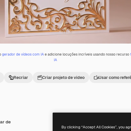
 o
gerador de vídeos com IA
e adicione locuções incríveis usando nosso recurso
IA
Recriar
Criar projeto de vídeo
Usar como refer
ar de
Premium
Premium
By clicking “Accept All Cookies”, you ag