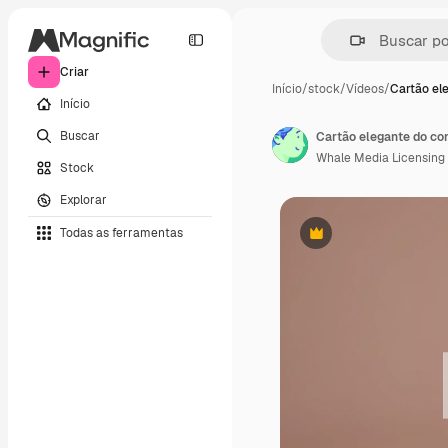
Criar
Início
/
stock
/
Vídeos
/
Cartão el
Início
Buscar
Cartão elegante do co
Whale Media Licensing
Stock
Explorar
Todas as ferramentas
Premium