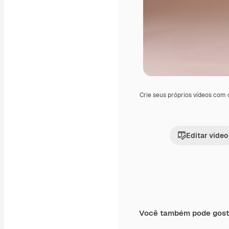
Crie seus próprios vídeos com
Editar vídeo
Você também pode gost
Premium
Premium