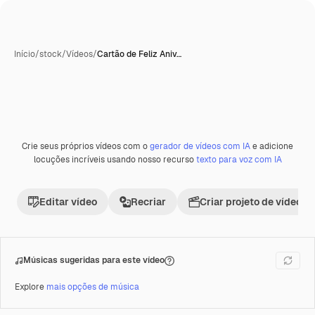
Início
/
stock
/
Vídeos
/
Cartão de Feliz Aniv…
Crie seus próprios vídeos com o
gerador de vídeos com IA
e adicione
Premium
locuções incríveis usando nosso recurso
texto para voz com IA
Editar vídeo
Recriar
Criar projeto de vídeo
Músicas sugeridas para este vídeo
Explore
mais opções de música