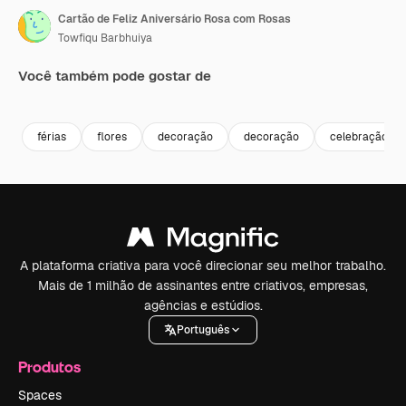
Cartão de Feliz Aniversário Rosa com Rosas
Towfiqu Barbhuiya
Você também pode gostar de
Premium
Premium
Premium
Premium
férias
flores
decoração
decoração
celebração
A plataforma criativa para você direcionar seu melhor trabalho.
Mais de 1 milhão de assinantes entre criativos, empresas,
agências e estúdios.
Português
Produtos
Spaces