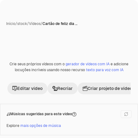
Início
/
stock
/
Vídeos
/
Cartão de feliz dia …
Crie seus próprios vídeos com o
gerador de vídeos com IA
e adicione
Premium
locuções incríveis usando nosso recurso
texto para voz com IA
Editar vídeo
Recriar
Criar projeto de vídeo
Músicas sugeridas para este vídeo
Explore
mais opções de música