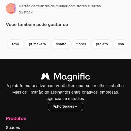
Cartão de feliz dia da mulher com flores e letras
djvstock
Você também pode gostar de
Premium
Premium
Premium
Premium
roxo
primavera
bonito
flores
projeto
bonito
A plataforma criativa para você direcionar seu melhor trabalho.
Mais de 1 milhão de assinantes entre criativos, empresas,
agências e estúdios.
Português
Produtos
Spaces