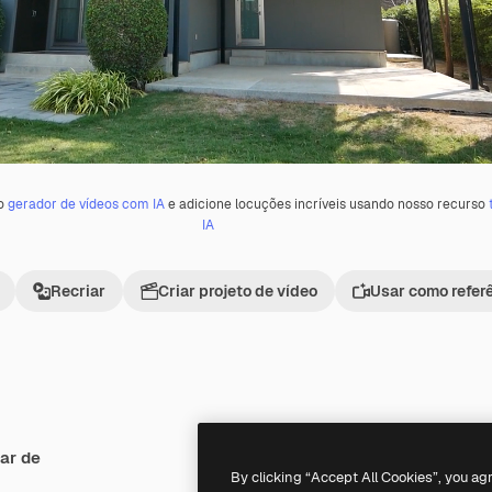
 o
gerador de vídeos com IA
e adicione locuções incríveis usando nosso recurso
IA
Recriar
Criar projeto de vídeo
Usar como refer
ar de
Premium
Premium
Gerado por IA
By clicking “Accept All Cookies”, you ag