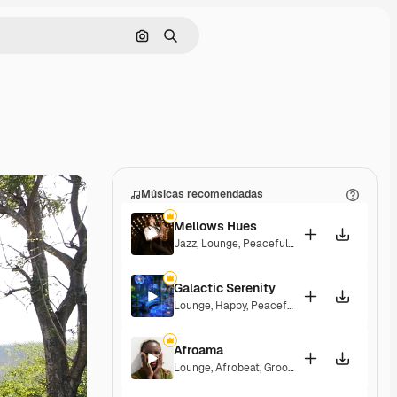
Pesquisar por imagem
Buscar
Músicas recomendadas
Mellows Hues
Jazz
,
Lounge
,
Peaceful
,
Playful
Galactic Serenity
Lounge
,
Happy
,
Peaceful
Afroama
Lounge
,
Afrobeat
,
Groovy
,
Peaceful
,
Soulful