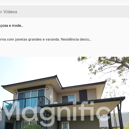
açosa e mode…
Casa espaçosa e moderna com janelas grandes e varanda. Residência deslumbrante com vistas lindas e muita luz natural. Moradia luxuosa com acabamentos de alta qualidade e comodidades modernas.