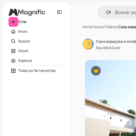
Criar
Início
/
stock
/
Vídeos
/
Casa esp
Início
Buscar
BlackBoxGuild
Stock
Explorar
Todas as ferramentas
Premium