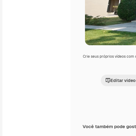
Crie seus próprios vídeos com
Editar vídeo
Você também pode gost
Premium
Premium