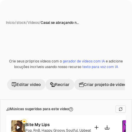
Início
/
stock
/
Vídeos
/
Casal se abraçando n…
Crie seus próprios vídeos com o
gerador de vídeos com IA
e adicione
Premium
locuções incríveis usando nosso recurso
texto para voz com IA
Editar vídeo
Recriar
Criar projeto de vídeo
Músicas sugeridas para este vídeo
Bite My Lips
Pop
,
RnB
,
Happy
,
Groovy
,
Soulful
,
Upbeat