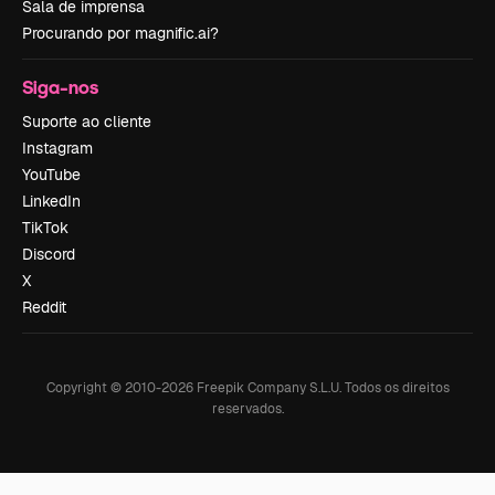
Sala de imprensa
Procurando por magnific.ai?
Siga-nos
Suporte ao cliente
Instagram
YouTube
LinkedIn
TikTok
Discord
X
Reddit
Copyright © 2010-
2026
Freepik Company S.L.U.
Todos os direitos
reservados
.