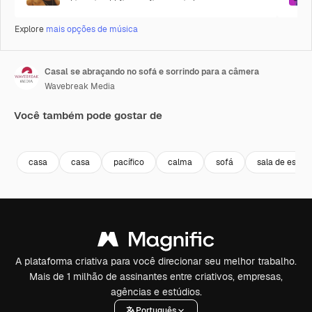
Explore
mais opções de música
Casal se abraçando no sofá e sorrindo para a câmera
Wavebreak Media
Você também pode gostar de
Premium
Premium
Premium
Premium
Gerado por 
casa
casa
pacífico
calma
sofá
sala de estar
A plataforma criativa para você direcionar seu melhor trabalho.
Mais de 1 milhão de assinantes entre criativos, empresas,
agências e estúdios.
Português