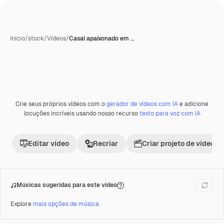
Início
/
stock
/
Vídeos
/
Casal apaixonado em …
Crie seus próprios vídeos com o
gerador de vídeos com IA
e adicione
Premium
locuções incríveis usando nosso recurso
texto para voz com IA
Editar vídeo
Recriar
Criar projeto de vídeo
Músicas sugeridas para este vídeo
Explore
mais opções de música