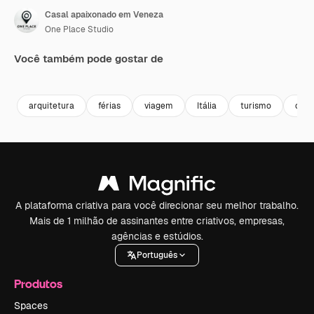
Casal apaixonado em Veneza
One Place Studio
Você também pode gostar de
Premium
Premium
Premium
Premium
arquitetura
férias
viagem
Itália
turismo
cana
A plataforma criativa para você direcionar seu melhor trabalho.
Mais de 1 milhão de assinantes entre criativos, empresas,
agências e estúdios.
Português
Produtos
Spaces