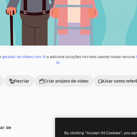
 o
gerador de vídeos com IA
e adicione locuções incríveis usando nosso recurso
IA
Recriar
Criar projeto de vídeo
Usar como refer
ar de
Premium
Premium
By clicking “Accept All Cookies”, you ag