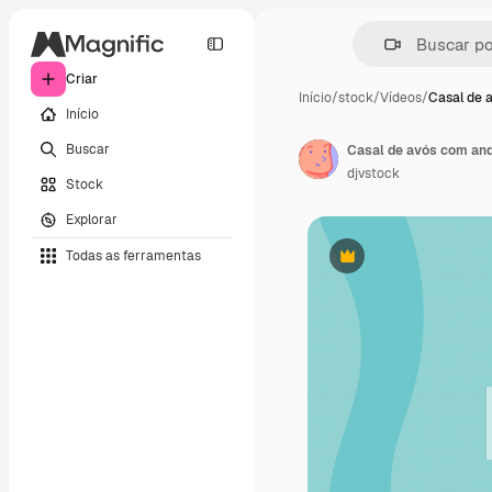
Criar
Início
/
stock
/
Vídeos
/
Casal de 
Início
Buscar
Casal de avós com an
djvstock
Stock
Explorar
Todas as ferramentas
Premium