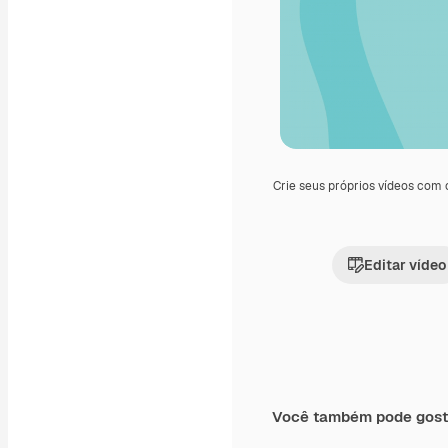
Crie seus próprios vídeos com
Editar vídeo
Você também pode gost
Premium
Premium