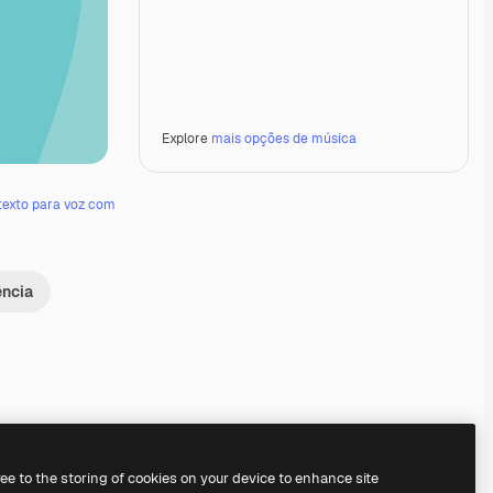
Explore
mais opções de música
texto para voz com
ência
Premium
Premium
Premium
Premium
ree to the storing of cookies on your device to enhance site