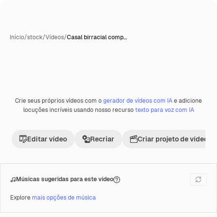
Início
/
stock
/
Vídeos
/
Casal birracial comp…
Crie seus próprios vídeos com o
gerador de vídeos com IA
e adicione
Premium
locuções incríveis usando nosso recurso
texto para voz com IA
Editar vídeo
Recriar
Criar projeto de vídeo
Músicas sugeridas para este vídeo
Explore
mais opções de música