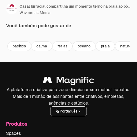
Casal birracial compartilha um momento terno na praia ao pôr do sol
Wavebreak Media
Você também pode gostar de
Premium
Premium
Premium
Premium
pacífico
calma
férias
oceano
praia
natureza
A plataforma criativa para você direcionar seu melhor trabalho.
Mais de 1 milhão de assinantes entre criativos, empresas,
agências e estúdios.
Português
Produtos
Spaces