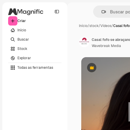
Criar
Início
/
stock
/
Vídeos
/
Casal fof
Início
Buscar
Casal fofo se abraçand
Wavebreak Media
Stock
Explorar
Todas as ferramentas
Premium