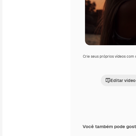
Crie seus próprios vídeos com
Editar vídeo
Você também pode gost
Premium
Premium