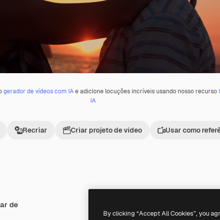
 o
gerador de vídeos com IA
e adicione locuções incríveis usando nosso recurso
IA
Recriar
Criar projeto de vídeo
Usar como refer
ar de
Premium
Premium
By clicking “Accept All Cookies”, you ag