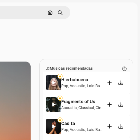
Pesquisar por imagem
Buscar
Músicas recomendadas
Hierbabuena
Pop
,
Acoustic
,
Laid Back
,
Peaceful
,
Hopeful
,
Fragments of Us
Acoustic
,
Classical
,
Cinematic
,
Dramatic
,
Pea
Casita
Pop
,
Acoustic
,
Laid Back
,
Peaceful
,
Hopeful
,