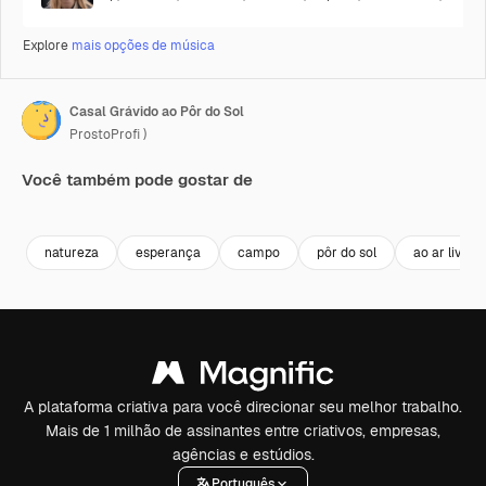
Explore
mais opções de música
Casal Grávido ao Pôr do Sol
ProstoProfi )
Você também pode gostar de
Premium
Premium
Premium
Premium
natureza
esperança
campo
pôr do sol
ao ar livre
A plataforma criativa para você direcionar seu melhor trabalho.
Mais de 1 milhão de assinantes entre criativos, empresas,
agências e estúdios.
Português