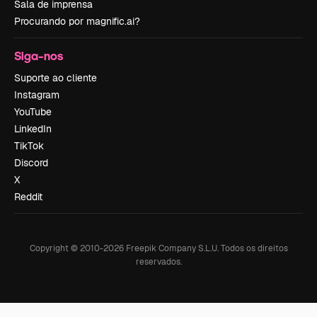
Sala de imprensa
Procurando por magnific.ai?
Siga-nos
Suporte ao cliente
Instagram
YouTube
LinkedIn
TikTok
Discord
X
Reddit
Copyright © 2010-
2026
Freepik Company S.L.U.
Todos os direitos
reservados
.