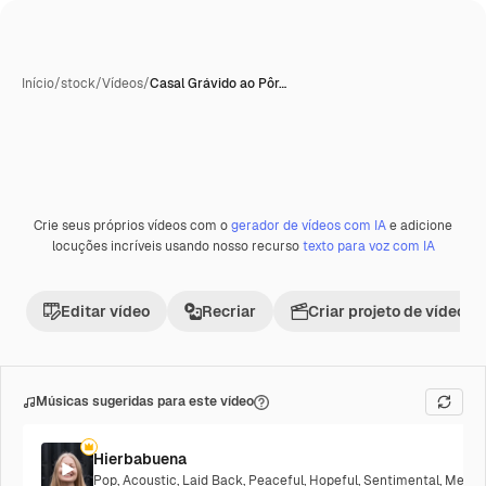
Início
/
stock
/
Vídeos
/
Casal Grávido ao Pôr…
Crie seus próprios vídeos com o
gerador de vídeos com IA
e adicione
Premium
locuções incríveis usando nosso recurso
texto para voz com IA
Editar vídeo
Recriar
Criar projeto de vídeo
Músicas sugeridas para este vídeo
Hierbabuena
Pop
,
Acoustic
,
Laid Back
,
Peaceful
,
Hopeful
,
Sentimental
,
Melanc