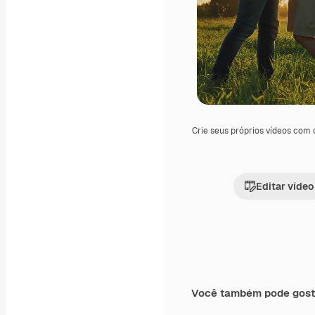
Crie seus próprios vídeos com
Editar vídeo
Você também pode gost
Premium
Premium