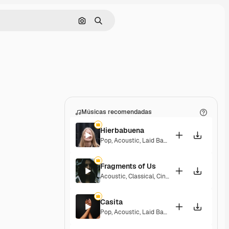
Pesquisar por imagem
Buscar
Músicas recomendadas
Hierbabuena
Pop
,
Acoustic
,
Laid Back
,
Peaceful
,
Hopeful
,
Fragments of Us
Acoustic
,
Classical
,
Cinematic
,
Dramatic
,
Pea
Casita
Pop
,
Acoustic
,
Laid Back
,
Peaceful
,
Hopeful
,