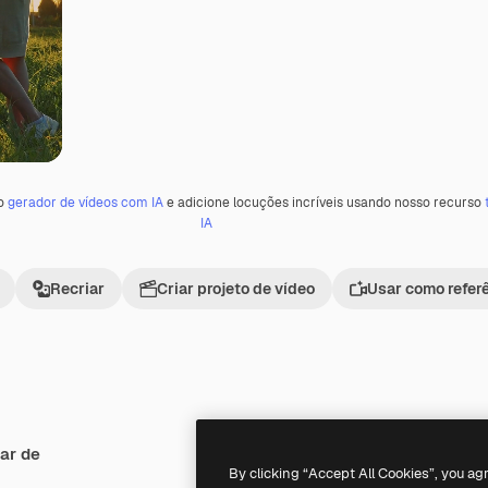
 o
gerador de vídeos com IA
e adicione locuções incríveis usando nosso recurso
IA
Recriar
Criar projeto de vídeo
Usar como refer
ar de
Premium
Premium
Gerado por IA
By clicking “Accept All Cookies”, you ag