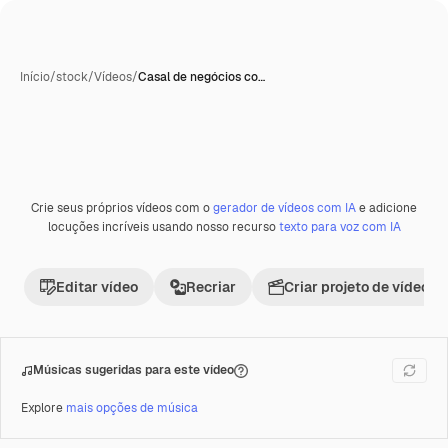
Início
/
stock
/
Vídeos
/
Casal de negócios co…
Crie seus próprios vídeos com o
gerador de vídeos com IA
e adicione
Premium
locuções incríveis usando nosso recurso
texto para voz com IA
Editar vídeo
Recriar
Criar projeto de vídeo
Músicas sugeridas para este vídeo
Explore
mais opções de música