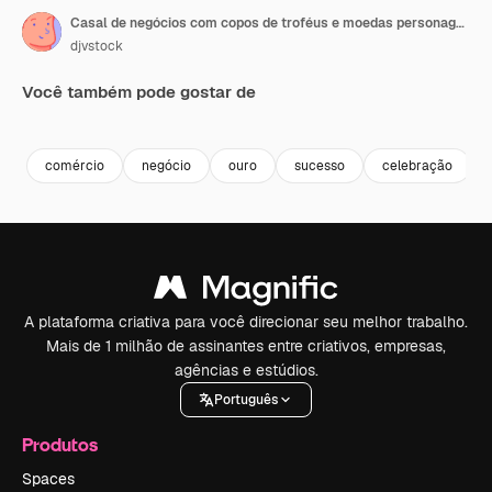
Casal de negócios com copos de troféus e moedas personagens animados
djvstock
Você também pode gostar de
Premium
Premium
Premium
Premium
comércio
negócio
ouro
sucesso
celebração
A plataforma criativa para você direcionar seu melhor trabalho.
Mais de 1 milhão de assinantes entre criativos, empresas,
agências e estúdios.
Português
Produtos
Spaces