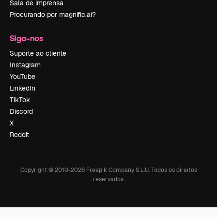
Sala de imprensa
Procurando por magnific.ai?
Siga-nos
Suporte ao cliente
Instagram
YouTube
LinkedIn
TikTok
Discord
X
Reddit
Copyright © 2010-
2026
Freepik Company S.L.U.
Todos os direitos
reservados
.