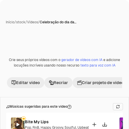
Início
/
stock
/
Vídeos
/
Celebração do dia da…
Crie seus próprios vídeos com o
gerador de vídeos com IA
e adicione
Premium
locuções incríveis usando nosso recurso
texto para voz com IA
Editar vídeo
Recriar
Criar projeto de vídeo
Músicas sugeridas para este vídeo
Bite My Lips
Pop
,
RnB
,
Happy
,
Groovy
,
Soulful
,
Upbeat