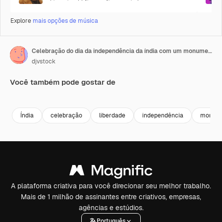
Explore
mais opções de música
Celebração do dia da independência da índia com um monumento de arco
djvstock
Você também pode gostar de
Premium
Premium
Premium
Premium
Índia
celebração
liberdade
independência
monume
A plataforma criativa para você direcionar seu melhor trabalho.
Mais de 1 milhão de assinantes entre criativos, empresas,
agências e estúdios.
Português