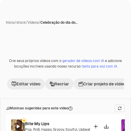
Início
/
stock
/
Vídeos
/
Celebração do dia do…
Gerada com IA
Crie seus próprios vídeos com o
gerador de vídeos com IA
e adicione
Premium
locuções incríveis usando nosso recurso
texto para voz com IA
Editar vídeo
Recriar
Criar projeto de vídeo
Músicas sugeridas para este vídeo
Bite My Lips
Pop
,
RnB
,
Happy
,
Groovy
,
Soulful
,
Upbeat