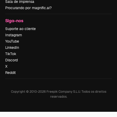
Sala de imprensa
Procurando por magnific.ai?
Siga-nos
Suporte ao cliente
Instagram
YouTube
LinkedIn
TikTok
Discord
X
Reddit
Copyright © 2010-
2026
Freepik Company S.L.U.
Todos os direitos
reservados
.