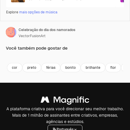
Explore
mais opções de música
Celebração do dia dos namorados
VectorFusionArt
Você também pode gostar de
Premium
Premium
Gerado por IA
Premium
Premium
Gerado por 
cor
preto
férias
bonito
brilhante
flor
su
A plataforma criativa para você direcionar seu melhor trabalho.
Mais de 1 milhão de assinantes entre criativos, empresas,
agências e estúdios.
Português