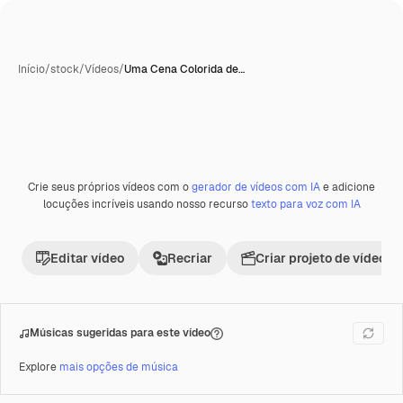
Início
/
stock
/
Vídeos
/
Uma Cena Colorida de…
Gerada com IA
Crie seus próprios vídeos com o
gerador de vídeos com IA
e adicione
Premium
locuções incríveis usando nosso recurso
texto para voz com IA
Editar vídeo
Recriar
Criar projeto de vídeo
Músicas sugeridas para este vídeo
Explore
mais opções de música