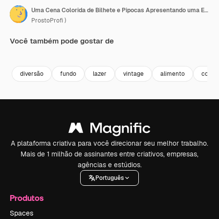
Uma Cena Colorida de Bilhete e Pipocas Apresentando uma Experiência Clássica de Cinema com Cores Vibrantes e um Arranjo Lúdico de Snacks e Passe de Admissão
ProstoProfi )
Você também pode gostar de
Premium
Premium
Premium
Premium
Gerado por 
diversão
fundo
lazer
vintage
alimento
colori
A plataforma criativa para você direcionar seu melhor trabalho.
Mais de 1 milhão de assinantes entre criativos, empresas,
agências e estúdios.
Português
Produtos
Spaces