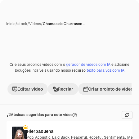
Início
/
stock
/
Vídeos
/
Chamas de Churrasco …
Crie seus próprios vídeos com o
gerador de vídeos com IA
e adicione
Premium
locuções incríveis usando nosso recurso
texto para voz com IA
Editar vídeo
Recriar
Criar projeto de vídeo
Músicas sugeridas para este vídeo
Hierbabuena
Pop
,
Acoustic
,
Laid Back
,
Peaceful
,
Hopeful
,
Sentimental
,
Melanc