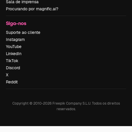
Sala de imprensa
Procurando por magnific.ai?
Siga-nos
Suporte ao cliente
Instagram
YouTube
LinkedIn
TikTok
Discord
X
Reddit
Copyright © 2010-
2026
Freepik Company S.L.U.
Todos os direitos
reservados
.