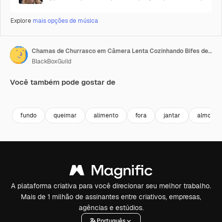
Explore
mais opções de música
Chamas de Churrasco em Câmera Lenta Cozinhando Bifes de Contrafilé de Carne Britânica enquanto o Chef Pega e Vira a Carne para Cozinhar do Outro Lado, com Linguiças Visíveis 4K
BlackBoxGuild
Você também pode gostar de
Premium
Premium
Gerado por IA
Premium
Premium
fundo
queimar
alimento
fora
jantar
almoço
A plataforma criativa para você direcionar seu melhor trabalho.
Mais de 1 milhão de assinantes entre criativos, empresas,
agências e estúdios.
Português