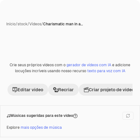
Início
/
stock
/
Vídeos
/
Charismatic man in a…
Crie seus próprios vídeos com o
gerador de vídeos com IA
e adicione
Premium
locuções incríveis usando nosso recurso
texto para voz com IA
Editar vídeo
Recriar
Criar projeto de vídeo
Músicas sugeridas para este vídeo
Explore
mais opções de música