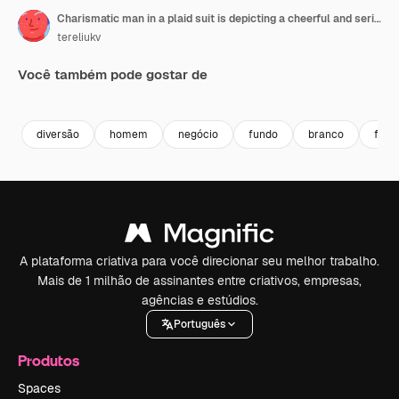
Charismatic man in a plaid suit is depicting a cheerful and serious facial expression with gesticulating of hands on a white background
tereliukv
Você também pode gostar de
Premium
Premium
Premium
Premium
diversão
homem
negócio
fundo
branco
face
A plataforma criativa para você direcionar seu melhor trabalho.
Mais de 1 milhão de assinantes entre criativos, empresas,
agências e estúdios.
Português
Produtos
Spaces