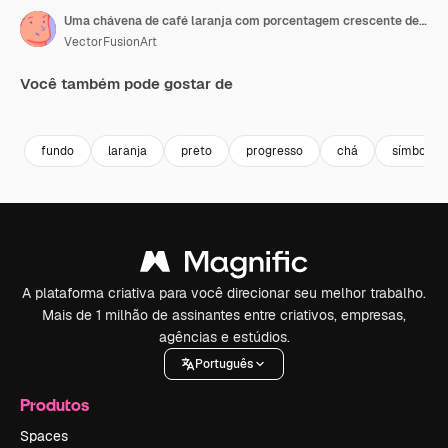
Uma chávena de café laranja com porcentagem crescente de 0% a 100%
VectorFusionArt
Você também pode gostar de
Premium
Premium
Gerado por IA
Premium
Premium
Gerado por 
fundo
laranja
preto
progresso
chá
símbolo
A plataforma criativa para você direcionar seu melhor trabalho.
Mais de 1 milhão de assinantes entre criativos, empresas,
agências e estúdios.
Português
Produtos
Spaces