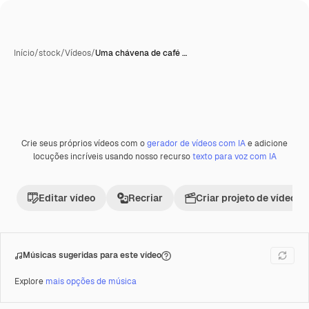
Início
/
stock
/
Vídeos
/
Uma chávena de café …
Gerada com IA
Crie seus próprios vídeos com o
gerador de vídeos com IA
e adicione
Premium
locuções incríveis usando nosso recurso
texto para voz com IA
Editar vídeo
Recriar
Criar projeto de vídeo
Músicas sugeridas para este vídeo
Explore
mais opções de música