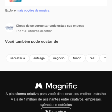
Explore
mais opções de música
Chega de se perguntar onde está a sua entrega
The Yuri Arcurs Collection
Você também pode gostar de
Premium
Premium
Premium
Premium
secretária
entrega
negócio
fundo
real
mode
A plataforma criativa para você direcionar seu melhor trabalho.
Mais de 1 milhão de assinantes entre criativos, empresas,
agências e estúdios.
Português