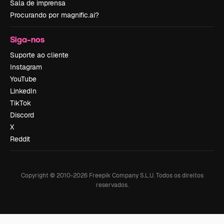
Sala de imprensa
Procurando por magnific.ai?
Siga-nos
Suporte ao cliente
Instagram
YouTube
LinkedIn
TikTok
Discord
X
Reddit
Copyright © 2010-
2026
Freepik Company S.L.U.
Todos os direitos
reservados
.