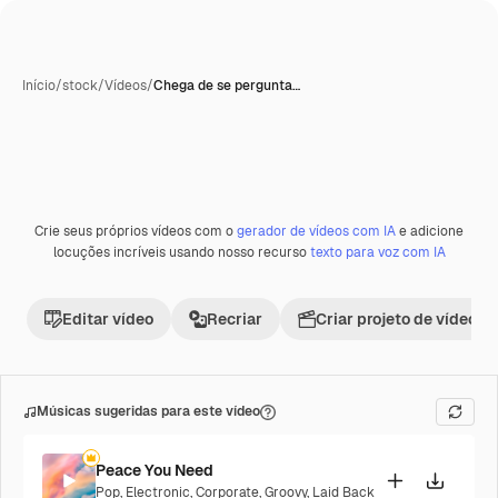
Início
/
stock
/
Vídeos
/
Chega de se pergunta…
Crie seus próprios vídeos com o
gerador de vídeos com IA
e adicione
Premium
locuções incríveis usando nosso recurso
texto para voz com IA
Editar vídeo
Recriar
Criar projeto de vídeo
Músicas sugeridas para este vídeo
Peace You Need
Pop
,
Electronic
,
Corporate
,
Groovy
,
Laid Back