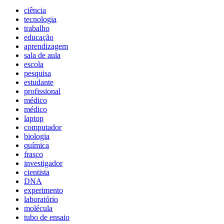
ciência
tecnologia
trabalho
educação
aprendizagem
sala de aula
escola
pesquisa
estudante
profissional
médico
médico
laptop
computador
biologia
química
frasco
investigador
cientista
DNA
experimento
laboratório
molécula
tubo de ensaio