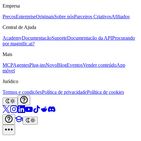
Empresa
Preços
Enterprise
Originais
Sobre nós
Parceiros Criativos
Afiliados
Central de Ajuda
Academy
Documentação
Suporte
Documentação da API
Procurando
por magnific.ai?
Mais
MCP
Agentes
Plug-ins
Novo
Blog
Eventos
Vender conteúdo
App
móvel
Jurídico
Termos e condições
Política de privacidade
Política de cookies