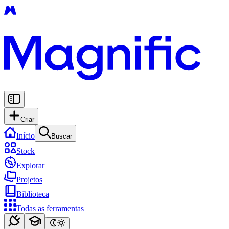
Criar
Início
Buscar
Stock
Explorar
Projetos
Biblioteca
Todas as ferramentas