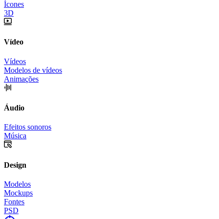
Ícones
3D
Vídeo
Vídeos
Modelos de vídeos
Animações
Áudio
Efeitos sonoros
Música
Design
Modelos
Mockups
Fontes
PSD