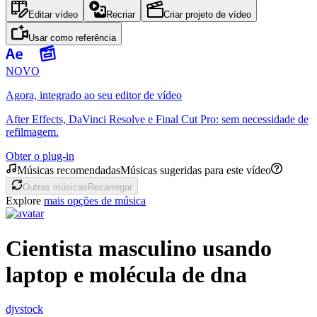
Editar vídeo
Recriar
Criar projeto de vídeo
Usar como referência
NOVO
Agora, integrado ao seu editor de vídeo
After Effects, DaVinci Resolve e Final Cut Pro: sem necessidade de
refilmagem.
Obter o plug-in
Músicas recomendadas
Músicas sugeridas para este vídeo
Outras músicas
Recarregar
Explore
mais opções de música
Cientista masculino usando
laptop e molécula de dna
djvstock