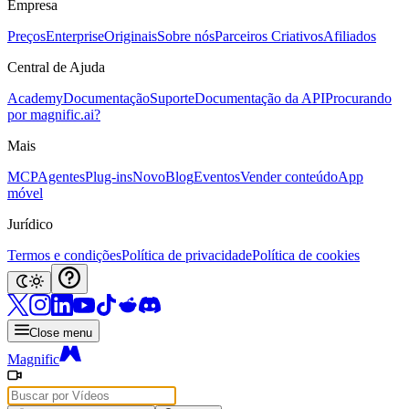
Empresa
Preços
Enterprise
Originais
Sobre nós
Parceiros Criativos
Afiliados
Central de Ajuda
Academy
Documentação
Suporte
Documentação da API
Procurando
por magnific.ai?
Mais
MCP
Agentes
Plug-ins
Novo
Blog
Eventos
Vender conteúdo
App
móvel
Jurídico
Termos e condições
Política de privacidade
Política de cookies
Close menu
Magnific