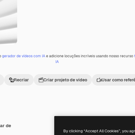
 o
gerador de vídeos com IA
e adicione locuções incríveis usando nosso recurso
IA
Recriar
Criar projeto de vídeo
Usar como refer
ar de
Premium
Premium
By clicking “Accept All Cookies”, you ag