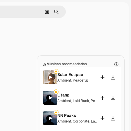
Pesquisar por imagem
Buscar
Músicas recomendadas
Solar Eclipse
Ambient
,
Peaceful
Litang
Ambient
,
Laid Back
,
Peaceful
,
Hopeful
NN Peaks
Ambient
,
Corporate
,
Laid Back
,
Peaceful
,
Hop