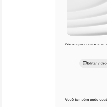
Crie seus próprios vídeos com
Editar vídeo
Você também pode gost
Premium
Premium
Gerado por IA