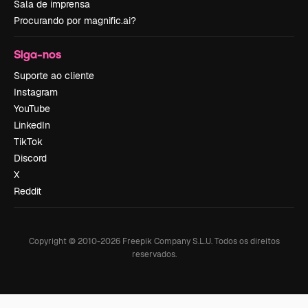
Sala de imprensa
Procurando por magnific.ai?
Siga-nos
Suporte ao cliente
Instagram
YouTube
LinkedIn
TikTok
Discord
X
Reddit
Copyright © 2010-
2026
Freepik Company S.L.U.
Todos os direitos
reservados
.