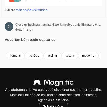
Explore
mais opções de música
Close up businessman hand working electronic Signature on Tablet by Stylus. Write business agreement of contract. Man signing contract on tablet. Business and technology concept.
Getty Images
Você também pode gostar de
Premium
Premium
homens
negócio
assinar
tabela
moderno
mã
A plataforma criativa para você direcionar seu melhor trabalho.
Mais de 1 milhão de assinantes entre criativos, empresas,
agências e estúdios.
Português