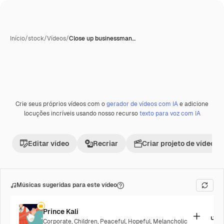
Início
/
stock
/
Vídeos
/
Close up businessman…
Crie seus próprios vídeos com o
gerador de vídeos com IA
e adicione
Premium
locuções incríveis usando nosso recurso
texto para voz com IA
Editar vídeo
Recriar
Criar projeto de vídeo
Músicas sugeridas para este vídeo
Prince Kali
Corporate
,
Children
,
Peaceful
,
Hopeful
,
Melancholic