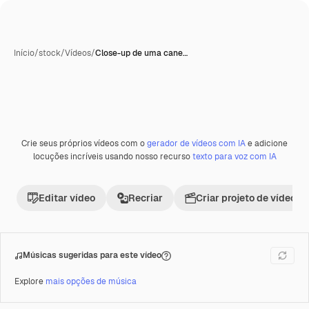
Início
/
stock
/
Vídeos
/
Close-up de uma cane…
Crie seus próprios vídeos com o
gerador de vídeos com IA
e adicione
Premium
locuções incríveis usando nosso recurso
texto para voz com IA
Editar vídeo
Recriar
Criar projeto de vídeo
Músicas sugeridas para este vídeo
Explore
mais opções de música