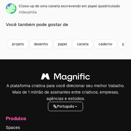
Close-up de uma caneta escrevendo em papel quadriculado
Videophilia
Você também pode gostar de
Premium
Premium
Premium
Premium
projeto
desenho
papel
caneta
caderno
plan
A plataforma criativa para você direcionar seu melhor trabalho.
Mais de 1 milhão de assinantes entre criativos, empresas,
agências e estúdios.
Português
Produtos
Spaces