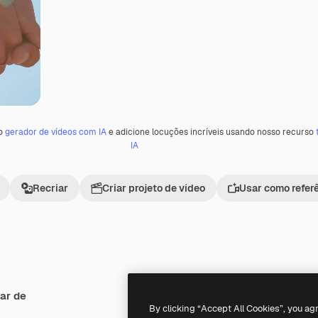
 o
gerador de vídeos com IA
e adicione locuções incríveis usando nosso recurso
IA
Recriar
Criar projeto de vídeo
Usar como refer
ar de
Premium
Premium
By clicking “Accept All Cookies”, you ag