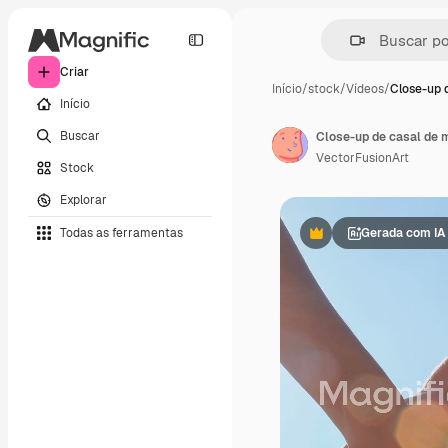
Criar
Início
/
stock
/
Vídeos
/
Close-up 
Início
Buscar
Close-up de casal de 
VectorFusionArt
Stock
Explorar
Todas as ferramentas
Gerada com IA
Premium