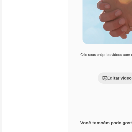
Crie seus próprios vídeos com
Editar vídeo
Você também pode gost
Premium
Premium