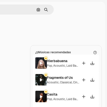
Pesquisar por imagem
Buscar
Músicas recomendadas
Hierbabuena
Pop
,
Acoustic
,
Laid Back
,
Peaceful
,
Hopeful
,
Fragments of Us
Acoustic
,
Classical
,
Cinematic
,
Dramatic
,
Pea
Casita
Pop
,
Acoustic
,
Laid Back
,
Peaceful
,
Hopeful
,