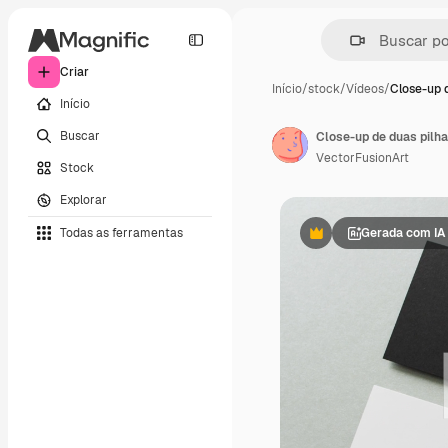
Criar
Início
/
stock
/
Vídeos
/
Close-up d
Início
Buscar
VectorFusionArt
Stock
Explorar
Todas as ferramentas
Gerada com IA
Premium