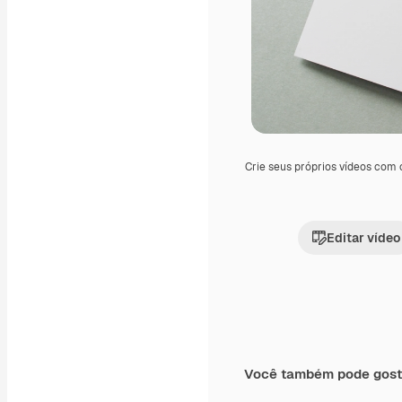
Crie seus próprios vídeos com
Editar vídeo
Você também pode gost
Premium
Premium
Gerado por IA