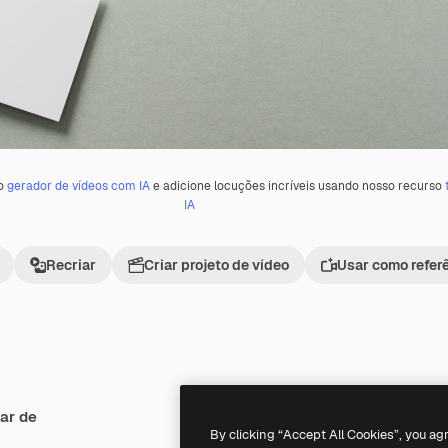
 o
gerador de vídeos com IA
e adicione locuções incríveis usando nosso recurso
IA
Recriar
Criar projeto de vídeo
Usar como refer
ar de
Premium
Premium
Gerado por IA
By clicking “Accept All Cookies”, you ag