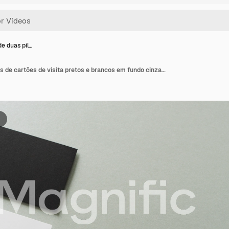
e duas pil…
Close-up de duas pilhas de cartões de visita pretos e brancos em fundo cinza, espaço para texto, em câmera lenta