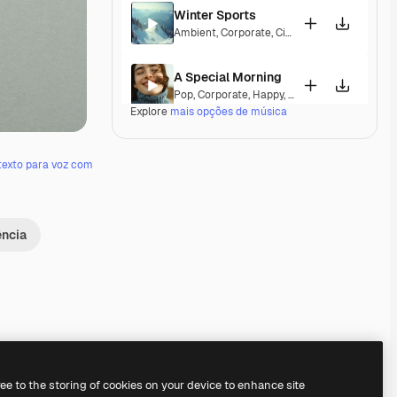
Winter Sports
Ambient
,
Corporate
,
Cinematic
,
Peaceful
,
Ho
A Special Morning
Pop
,
Corporate
,
Happy
,
Laid Back
,
Peaceful
,
Explore
mais opções de música
Fine Day Anthem
Pop
,
Corporate
,
Happy
,
Groovy
,
Peaceful
,
Hop
texto para voz com
Luxury Escape
Corporate
,
Epic
,
Groovy
,
Peaceful
,
Elegant
ência
Calming State
Pop
,
Acoustic
,
Corporate
,
Laid Back
,
Peacefu
Ozone
Electronic
,
Ambient
,
Corporate
,
Laid Back
,
Pe
Premium
Premium
Gerado por IA
Premium
Premium
ree to the storing of cookies on your device to enhance site