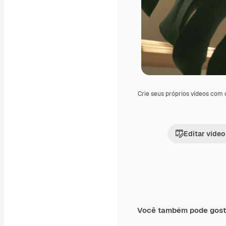
Crie seus próprios vídeos com
Editar vídeo
Você também pode gost
Premium
Premium
Gerado por IA