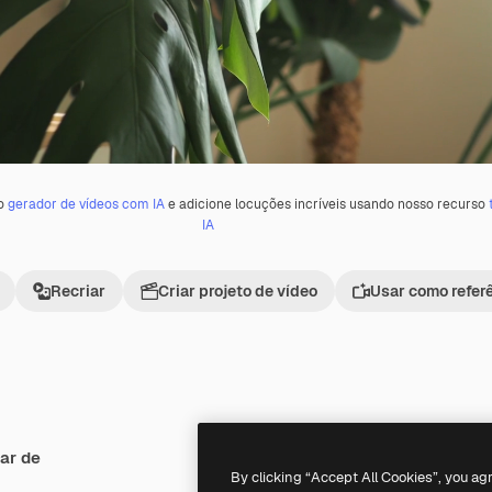
 o
gerador de vídeos com IA
e adicione locuções incríveis usando nosso recurso
IA
Recriar
Criar projeto de vídeo
Usar como refer
ar de
Premium
Premium
By clicking “Accept All Cookies”, you ag