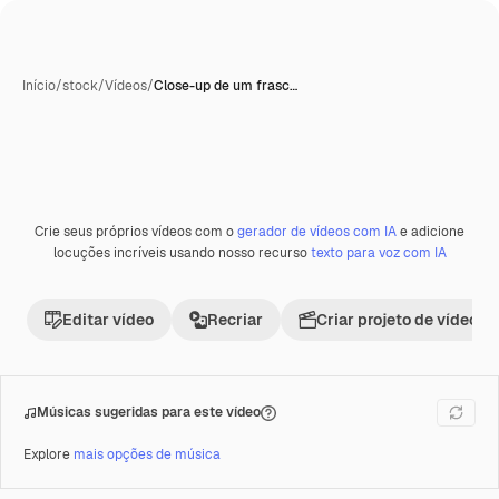
Início
/
stock
/
Vídeos
/
Close-up de um frasc…
Crie seus próprios vídeos com o
gerador de vídeos com IA
e adicione
Premium
locuções incríveis usando nosso recurso
texto para voz com IA
Editar vídeo
Recriar
Criar projeto de vídeo
Músicas sugeridas para este vídeo
Explore
mais opções de música