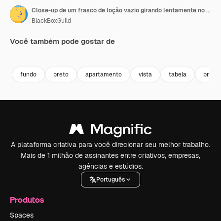
Close-up de um frasco de loção vazio girando lentamente no centro, em tomada estática.
BlackBoxGuild
Você também pode gostar de
Premium
Premium
Gerado por IA
Premium
Premium
fundo
preto
apartamento
vista
tabela
branc
A plataforma criativa para você direcionar seu melhor trabalho.
Mais de 1 milhão de assinantes entre criativos, empresas,
agências e estúdios.
Português
Produtos
Spaces