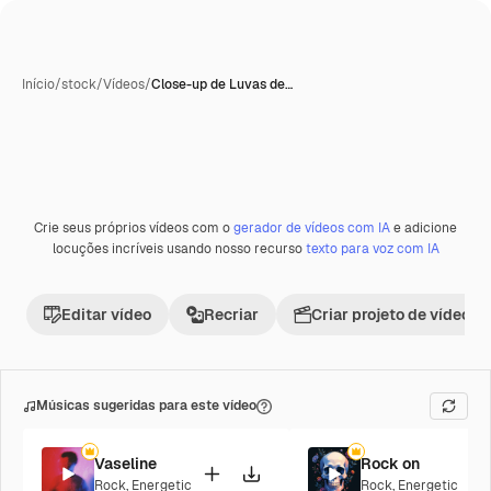
Início
/
stock
/
Vídeos
/
Close-up de Luvas de…
Gerada com IA
Crie seus próprios vídeos com o
gerador de vídeos com IA
e adicione
Premium
locuções incríveis usando nosso recurso
texto para voz com IA
Editar vídeo
Recriar
Criar projeto de vídeo
Músicas sugeridas para este vídeo
Vaseline
Rock on
Rock
,
Energetic
Rock
,
Energetic