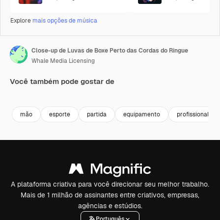
Explore
mais opções de música
Close-up de Luvas de Boxe Perto das Cordas do Ringue
Whale Media Licensing
Você também pode gostar de
Premium
Premium
Premium
Premium
mão
esporte
partida
equipamento
profissional
A plataforma criativa para você direcionar seu melhor trabalho.
Mais de 1 milhão de assinantes entre criativos, empresas,
agências e estúdios.
Português