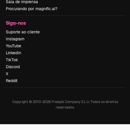
Sala de imprensa
Procurando por magnific.ai?
Siga-nos
Suporte ao cliente
Instagram
YouTube
LinkedIn
TikTok
Discord
X
Reddit
Copyright © 2010-
2026
Freepik Company S.L.U.
Todos os direitos
reservados
.