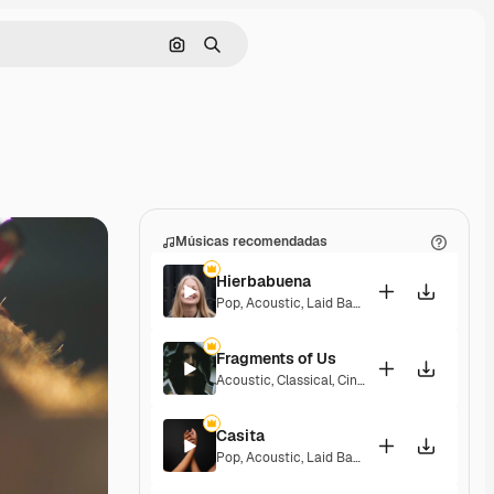
Pesquisar por imagem
Buscar
Músicas recomendadas
Hierbabuena
Pop
,
Acoustic
,
Laid Back
,
Peaceful
,
Hopeful
,
Fragments of Us
Acoustic
,
Classical
,
Cinematic
,
Dramatic
,
Pea
Casita
Pop
,
Acoustic
,
Laid Back
,
Peaceful
,
Hopeful
,