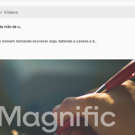
da mão de u…
Close-up da mão de um homem tentando escrever algo, batendo a caneta e depois a pousando