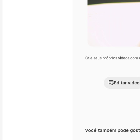
Crie seus próprios vídeos com
Editar vídeo
Você também pode gost
Premium
Premium
Gerado por IA