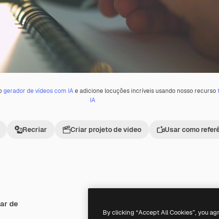
 o
gerador de vídeos com IA
e adicione locuções incríveis usando nosso recurso
IA
Recriar
Criar projeto de vídeo
Usar como refer
ar de
Premium
Premium
By clicking “Accept All Cookies”, you ag