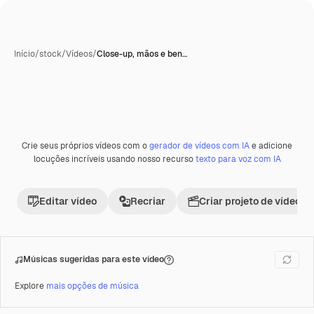
Início
/
stock
/
Vídeos
/
Close-up, mãos e ben…
Crie seus próprios vídeos com o
gerador de vídeos com IA
e adicione
Premium
locuções incríveis usando nosso recurso
texto para voz com IA
Editar vídeo
Recriar
Criar projeto de vídeo
Músicas sugeridas para este vídeo
Explore
mais opções de música