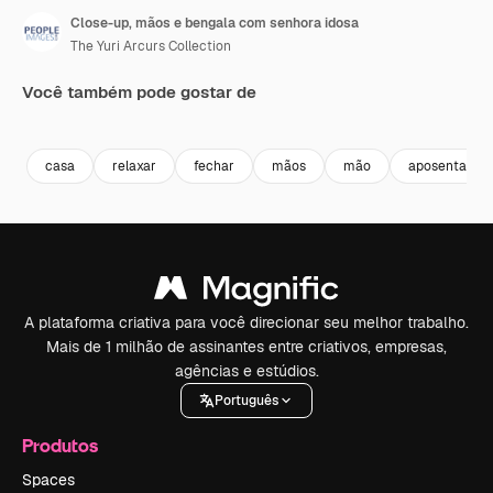
Close-up, mãos e bengala com senhora idosa
The Yuri Arcurs Collection
Você também pode gostar de
Premium
Premium
Premium
Premium
casa
relaxar
fechar
mãos
mão
aposentadori
A plataforma criativa para você direcionar seu melhor trabalho.
Mais de 1 milhão de assinantes entre criativos, empresas,
agências e estúdios.
Português
Produtos
Spaces