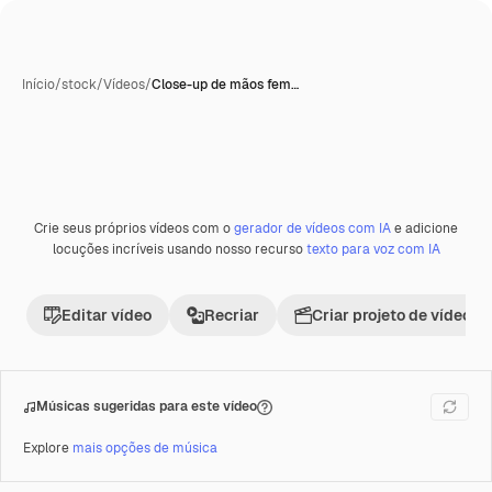
Início
/
stock
/
Vídeos
/
Close-up de mãos fem…
Crie seus próprios vídeos com o
gerador de vídeos com IA
e adicione
Premium
locuções incríveis usando nosso recurso
texto para voz com IA
Editar vídeo
Recriar
Criar projeto de vídeo
Músicas sugeridas para este vídeo
Explore
mais opções de música