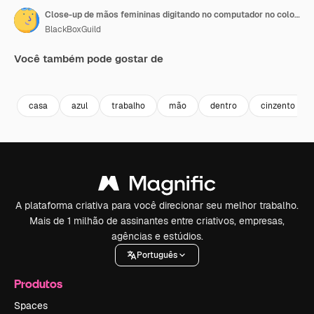
Close-up de mãos femininas digitando no computador no colo dela, em câmera lenta
BlackBoxGuild
Você também pode gostar de
Premium
Premium
Premium
Premium
casa
azul
trabalho
mão
dentro
cinzento
A plataforma criativa para você direcionar seu melhor trabalho.
Mais de 1 milhão de assinantes entre criativos, empresas,
agências e estúdios.
Português
Produtos
Spaces