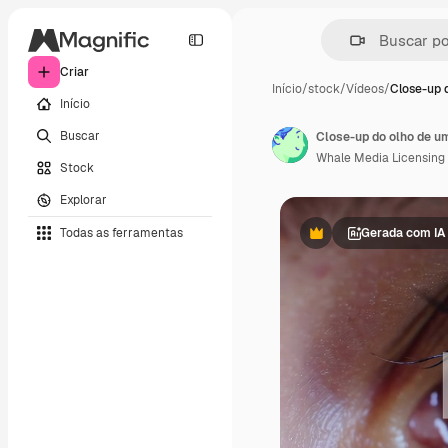
Criar
Início
/
stock
/
Vídeos
/
Close-up 
Início
Buscar
Close-up do olho de u
Whale Media Licensing
Stock
Explorar
Todas as ferramentas
Gerada com IA
Premium