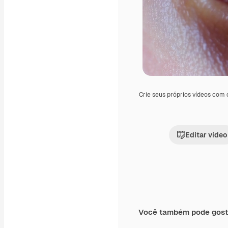
Crie seus próprios vídeos com
Editar vídeo
Você também pode gost
Premium
Premium
Gerado por IA