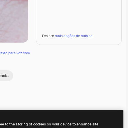
Explore
mais opções de música
texto para voz com
ência
Premium
Premium
Gerado por IA
Premium
Premium
Gerado por IA
ree to the storing of cookies on your device to enhance site