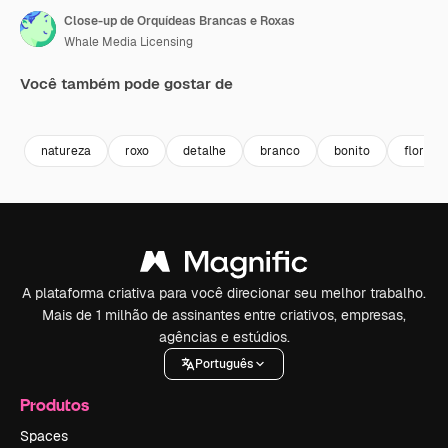
Close-up de Orquídeas Brancas e Roxas
Whale Media Licensing
Você também pode gostar de
Premium
Premium
Premium
Premium
Gerado por 
natureza
roxo
detalhe
branco
bonito
flores
A plataforma criativa para você direcionar seu melhor trabalho.
Mais de 1 milhão de assinantes entre criativos, empresas,
agências e estúdios.
Português
Produtos
Spaces