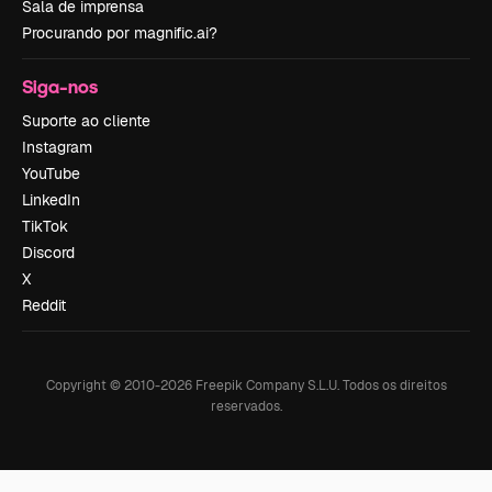
Sala de imprensa
Procurando por magnific.ai?
Siga-nos
Suporte ao cliente
Instagram
YouTube
LinkedIn
TikTok
Discord
X
Reddit
Copyright © 2010-
2026
Freepik Company S.L.U.
Todos os direitos
reservados
.