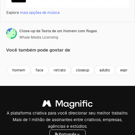
Explore
mais opções de música
Close-up da Testa de um Homem com Rugas
Whale Media Licensing
Você também pode gostar de
Premium
Premium
Gerado por IA
Premium
Premium
homem
face
retrato
closeup
adulto
express
A plataforma criativa para você direcionar seu melhor trabalho.
Mais de 1 milhão de assinantes entre criativos, empresas,
agências e estúdios.
Português