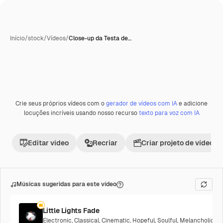
Início
/
stock
/
Vídeos
/
Close-up da Testa de…
Crie seus próprios vídeos com o
gerador de vídeos com IA
e adicione
Premium
locuções incríveis usando nosso recurso
texto para voz com IA
Editar vídeo
Recriar
Criar projeto de vídeo
Músicas sugeridas para este vídeo
Little Lights Fade
Electronic
,
Classical
,
Cinematic
,
Hopeful
,
Soulful
,
Melancholic
,
Ex