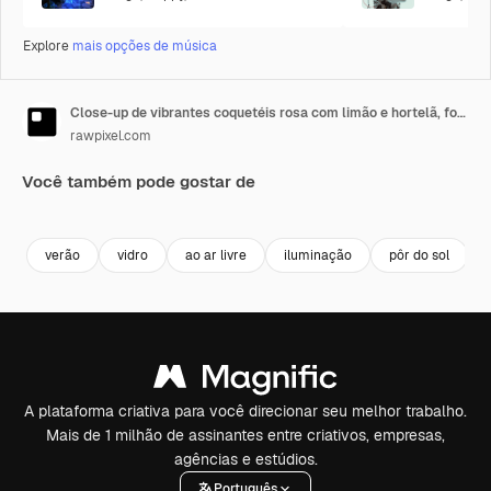
Explore
mais opções de música
Close-up de vibrantes coquetéis rosa com limão e hortelã, fotografados ao pôr do sol
rawpixel.com
Você também pode gostar de
Premium
Premium
Premium
Premium
Gerado por 
verão
vidro
ao ar livre
iluminação
pôr do sol
A plataforma criativa para você direcionar seu melhor trabalho.
Mais de 1 milhão de assinantes entre criativos, empresas,
agências e estúdios.
Português