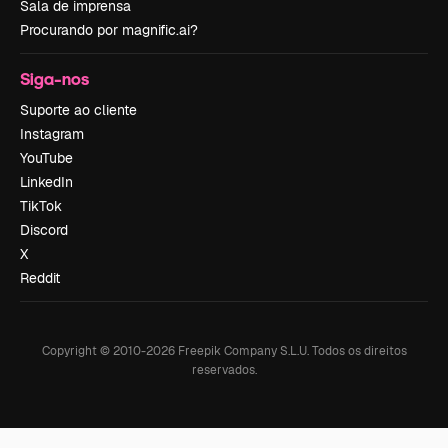
Sala de imprensa
Procurando por magnific.ai?
Siga-nos
Suporte ao cliente
Instagram
YouTube
LinkedIn
TikTok
Discord
X
Reddit
Copyright © 2010-
2026
Freepik Company S.L.U.
Todos os direitos
reservados
.