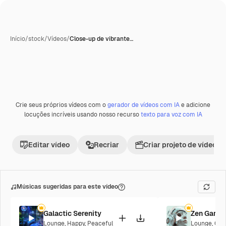
Início
/
stock
/
Vídeos
/
Close-up de vibrante…
Gerada com IA
Crie seus próprios vídeos com o
gerador de vídeos com IA
e adicione
Premium
locuções incríveis usando nosso recurso
texto para voz com IA
Editar vídeo
Recriar
Criar projeto de vídeo
Músicas sugeridas para este vídeo
Galactic Serenity
Zen Garde
Lounge
,
Happy
,
Peaceful
Lounge
,
Cor